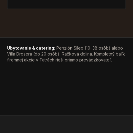
Ubytovanie & catering:
Penzión Sileo
(10–38 osôb) alebo
Villa Drosera
(do 20 osôb), Račková dolina. Kompletný
balík
firemnej akcie v Tatrách
rieši priamo prevádzkovateľ.