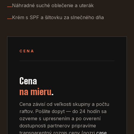
Náhradné suché oblečenie a uterák
—
Krém s SPF a šiltovku za slnečného dňa
—
CENA
Cena
na mieru
.
Cena závisí od veľkosti skupiny a počtu
raftov. Pošlite dopyt — do 24 hodín sa
ozveme s upresnením a po overení
dostupnosti partnerov pripravíme
transparentný rozpis ceny (pozri
case