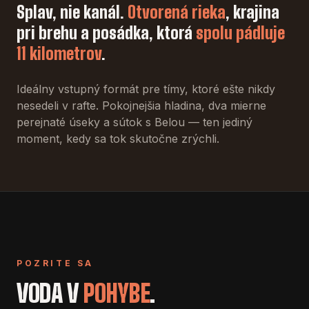
Splav, nie kanál.
Otvorená rieka
, krajina
pri brehu a posádka, ktorá
spolu pádluje
11 kilometrov
.
Ideálny vstupný formát pre tímy, ktoré ešte nikdy
nesedeli v rafte. Pokojnejšia hladina, dva mierne
perejnaté úseky a sútok s Belou — ten jediný
moment, kedy sa tok skutočne zrýchli.
POZRITE SA
VODA V
POHYBE
.