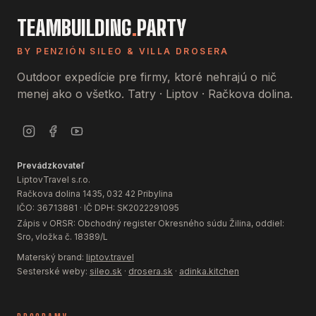
TEAMBUILDING
.
PARTY
BY PENZIÓN SILEO & VILLA DROSERA
Outdoor expedície pre firmy, ktoré nehrajú o nič
menej ako o všetko. Tatry · Liptov · Račkova dolina.
Prevádzkovateľ
LiptovTravel s.r.o.
Račkova dolina 1435, 032 42 Pribylina
IČO: 36713881 · IČ DPH: SK2022291095
Zápis v ORSR: Obchodný register Okresného súdu Žilina, oddiel:
Sro, vložka č. 18389/L
Materský brand:
liptov.travel
Sesterské weby:
sileo.sk
·
drosera.sk
·
adinka.kitchen